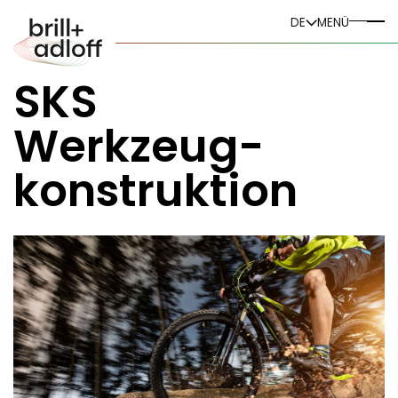
DE
DE
MENÜ
EN
SKS ­
Werkzeug-
konstruk­tion