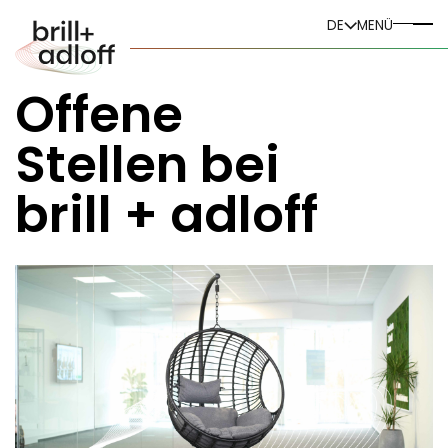
DE
DE
MENÜ
EN
Offene
Stellen bei
brill + adloff