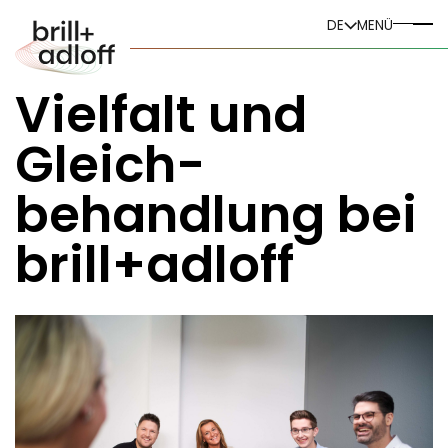
DE
DE
MENÜ
EN
Vielfalt und
Gleich-
behandlung bei
brill+adloff